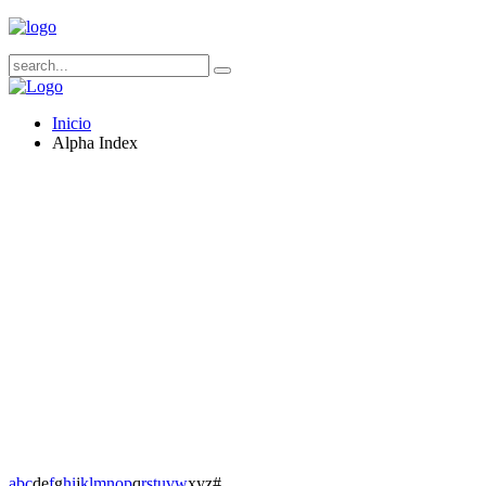
Inicio
Alpha Index
a
b
c
d
e
f
g
h
i
j
k
l
m
n
o
p
q
r
s
t
u
v
w
x
y
z
#