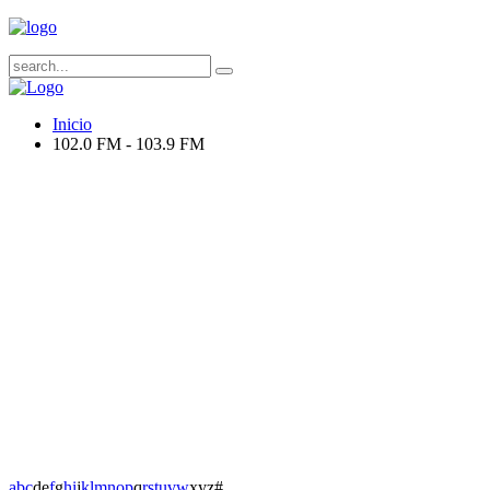
Inicio
102.0 FM - 103.9 FM
a
b
c
d
e
f
g
h
i
j
k
l
m
n
o
p
q
r
s
t
u
v
w
x
y
z
#